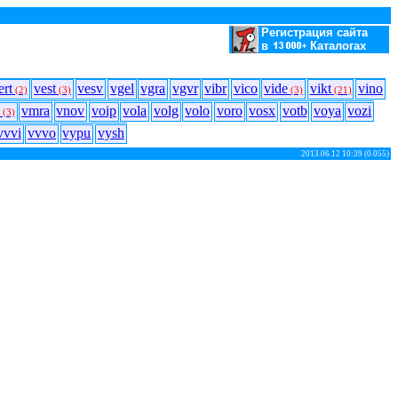
Регистрация сайта
в
Каталогах
ert
vest
vesv
vgel
vgra
vgvr
vibr
vico
vide
vikt
vino
(2)
(3)
(3)
(21)
vmra
vnov
voip
vola
volg
volo
voro
vosx
votb
voya
vozi
(3)
vvvi
vvvo
vypu
vysh
2013.06.12 10:39 (0.055)