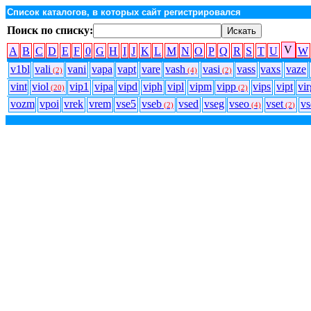
Список каталогов, в которых сайт регистрировался
Поиск по списку:
V
A
B
C
D
E
F
0
G
H
I
J
K
L
M
N
O
P
Q
R
S
T
U
W
v1bl
vali
vani
vapa
vapt
vare
vash
vasi
vass
vaxs
vaze
(2)
(4)
(2)
vint
viol
vip1
vipa
vipd
viph
vipl
vipm
vipp
vips
vipt
vi
(20)
(2)
vozm
vpoi
vrek
vrem
vse5
vseb
vsed
vseg
vseo
vset
vs
(2)
(4)
(2)