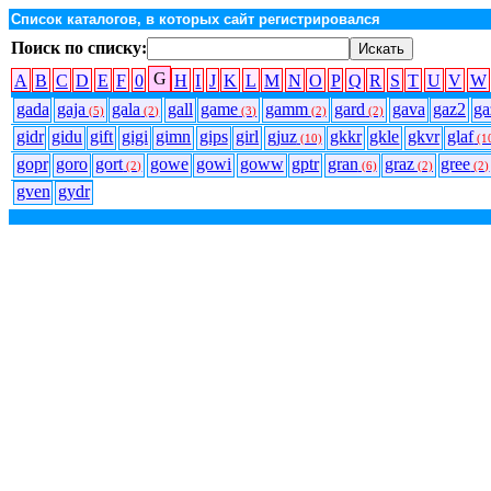
Список каталогов, в которых сайт регистрировался
Поиск по списку:
G
A
B
C
D
E
F
0
H
I
J
K
L
M
N
O
P
Q
R
S
T
U
V
W
gada
gaja
gala
gall
game
gamm
gard
gava
gaz2
ga
(5)
(2)
(3)
(2)
(2)
gidr
gidu
gift
gigi
gimn
gips
girl
gjuz
gkkr
gkle
gkvr
glaf
(10)
(1
gopr
goro
gort
gowe
gowi
goww
gptr
gran
graz
gree
(2)
(6)
(2)
(2)
gven
gydr