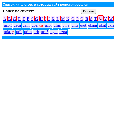
Список каталогов, в которых сайт регистрировался
Поиск по списку:
U
A
B
C
D
E
F
0
G
H
I
J
K
L
M
N
O
P
Q
R
S
T
V
W
uabg
uaca
uain
uber
ucbi
ufaa
ugra
uhta
ujut
ukam
ukat
ukr
(2)
urla
urlb
urlm
urlr
uru5
uyut
uzna
(2)