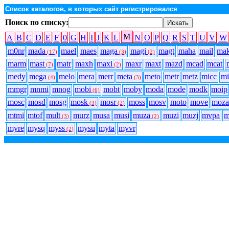
Список каталогов, в которых сайт регистрировался
Поиск по списку:
M
A
B
C
D
E
F
0
G
H
I
J
K
L
N
O
P
Q
R
S
T
U
V
W
m0nr
mada
mael
maes
maga
magi
magt
maha
mail
ma
(17)
(3)
(2)
marm
mast
matr
maxh
maxi
maxr
maxt
mazd
mcad
mcat
(7)
(2)
medy
mega
melo
mera
merr
meta
meto
metr
metz
micc
mi
(4)
(3)
mmgr
mnmi
mnog
mobi
mobt
moby
moda
mode
modk
moip
(6)
mosc
mosd
mosg
mosk
mosr
moss
mosv
moto
move
moz
(3)
(2)
mtmi
mtof
mult
murz
musa
musi
muza
muzi
muzj
mvpa
m
(3)
(2)
myre
mysq
myss
mysu
myta
myvr
(2)