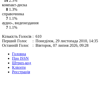
14
2.3%
компакт-диска
8
1.3%
справочника
7
1.1%
аудио-, видеоиздания
7
1.1%
Кількість Голосів
: 610
Перший Голос
: Понеділок, 29 листопада 2010, 14:35
Останній Голос
: Вівторок, 07 липня 2026, 09:28
Головна
Про ISSN
Штрих-код
Клієнти
Реєстрація