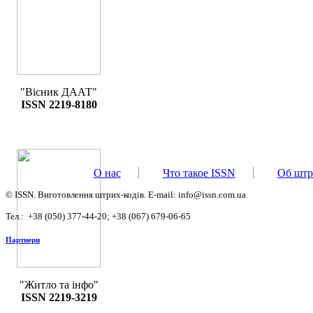
"Вісник ДААТ"
ISSN 2219-8180
О нас
Что такое ISSN
Об штр
©
ISSN. Виготовлення штрих-кодів.
E-mail: info@issn.com.ua
Тел.:
+38 (050) 377-44-20;
+38 (067) 679-06-65
Партнери
"Житло та інфо"
ISSN 2219-3219